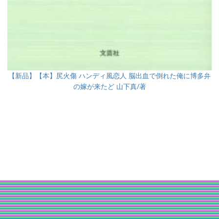
【新品】【本】尻火傷 ハンディ風恋人 脳出血で倒れた俺に博多弁
の嫁が来たど 山下真/著