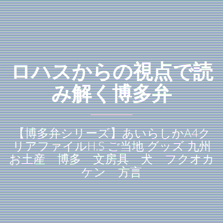
ロハスからの視点で読
み解く博多弁
【博多弁シリーズ】あいらしかA4ク
リアファイルH.S ご当地 グッズ 九州
お土産 博多 文房具 犬 フクオカ
ケン 方言