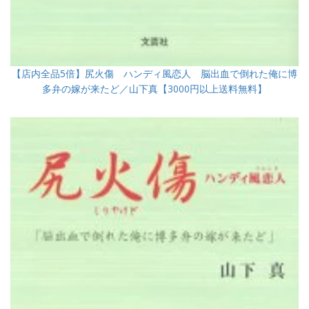
【店内全品5倍】尻火傷 ハンディ風恋人 脳出血で倒れた俺に博
多弁の嫁が来たど／山下真【3000円以上送料無料】