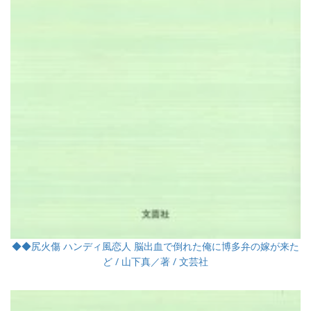
◆◆尻火傷 ハンディ風恋人 脳出血で倒れた俺に博多弁の嫁が来た
ど / 山下真／著 / 文芸社