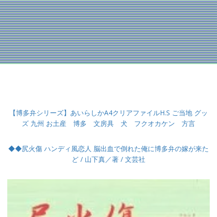
【博多弁シリーズ】あいらしかA4クリアファイルH.S ご当地 グッ
ズ 九州 お土産 博多 文房具 犬 フクオカケン 方言
◆◆尻火傷 ハンディ風恋人 脳出血で倒れた俺に博多弁の嫁が来た
ど / 山下真／著 / 文芸社