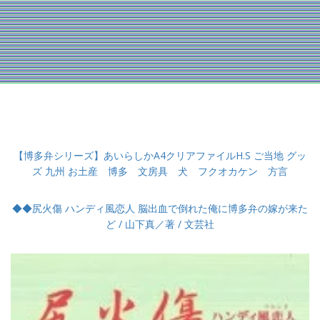
【博多弁シリーズ】あいらしかA4クリアファイルH.S ご当地 グッ
ズ 九州 お土産 博多 文房具 犬 フクオカケン 方言
◆◆尻火傷 ハンディ風恋人 脳出血で倒れた俺に博多弁の嫁が来た
ど / 山下真／著 / 文芸社