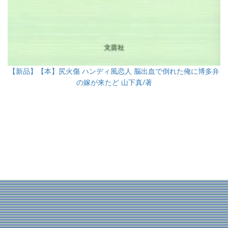
【新品】【本】尻火傷 ハンディ風恋人 脳出血で倒れた俺に博多弁
の嫁が来たど 山下真/著