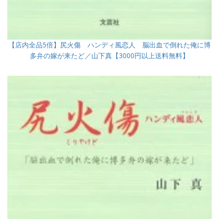
【店内全品5倍】尻火傷 ハンディ風恋人 脳出血で倒れた俺に博
多弁の嫁が来たど／山下真【3000円以上送料無料】