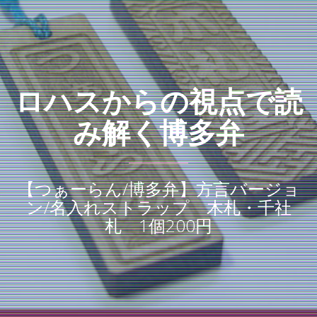
ロハスからの視点で読
み解く博多弁
【つぁーらん/博多弁】方言バージョ
ン/名入れストラップ 木札・千社
札 1個200円