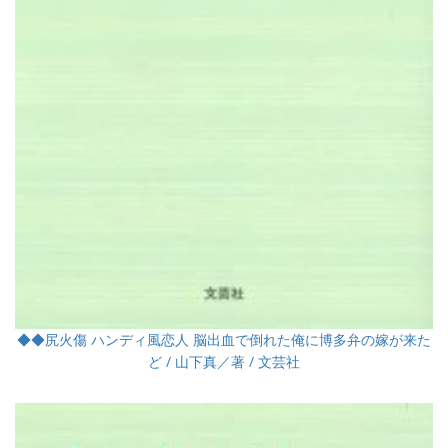
◆◆尻火傷 ハンディ風恋人 脳出血で倒れた俺に博多弁の嫁が来た
ど / 山下真／著 / 文芸社