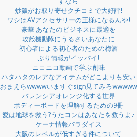
すなら
炒飯がお取り寄せクチコミで大好評!
ワシはAVアクセサリーの王様になるんや!
豪華 あなたのビジネスに最適を
攻殻機動隊にうるさいあなたに
初心者による初心者のための梅酒
ぶり情報がイッパイ!
ニコニコ動画で学ぶ創味
ハタハタのレアなアイテムがどこよりも安い
おまえらwwwwいますぐsign見てみろwwwww
バレンシアオレンジ化する世界
ボディーボードを理解するための9冊
愛は地球を救う?うたコンはあなたを救うよ♪
ケーナ情報パラダイス
大阪のレベルが低すぎる件について